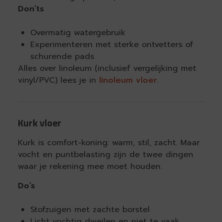
Don’ts
Overmatig watergebruik
Experimenteren met sterke ontvetters of
schurende pads
Alles over linoleum (inclusief vergelijking met
vinyl/PVC) lees je in
linoleum vloer
.
Kurk vloer
Kurk is comfort-koning: warm, stil, zacht. Maar
vocht en puntbelasting zijn de twee dingen
waar je rekening mee moet houden.
Do’s
Stofzuigen met zachte borstel
Licht vochtig dweilen en niet te vaak