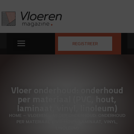
REGISTREER
Vloer onderhoud: onderhoud
per materiaal (PVC, hout,
laminaat, vinyl, linoleum)
HOME
–
VLOEREN
–
VLOER ONDERHOUD: ONDERHOUD
PER MATERIAAL (PVC, HOUT, LAMINAAT, VINYL,
LINOLEUM)