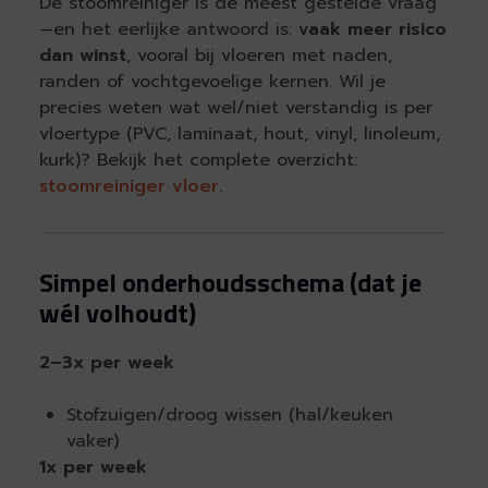
De stoomreiniger is de meest gestelde vraag
—en het eerlijke antwoord is:
vaak meer risico
dan winst
, vooral bij vloeren met naden,
randen of vochtgevoelige kernen. Wil je
precies weten wat wel/niet verstandig is per
vloertype (PVC, laminaat, hout, vinyl, linoleum,
kurk)? Bekijk het complete overzicht:
stoomreiniger vloer
.
Simpel onderhoudsschema (dat je
wél volhoudt)
2–3x per week
Stofzuigen/droog wissen (hal/keuken
vaker)
1x per week