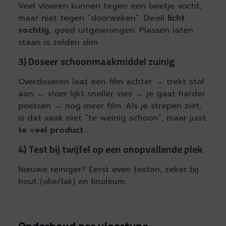
Veel vloeren kunnen tegen een beetje vocht,
maar niet tegen “doorweken”. Dweil
licht
vochtig
, goed uitgewrongen. Plassen laten
staan is zelden slim.
3) Doseer schoonmaakmiddel zuinig
Overdoseren laat een film achter → trekt stof
aan → vloer lijkt sneller vies → je gaat harder
poetsen → nog meer film. Als je strepen ziet,
is dat vaak niet “te weinig schoon”, maar juist
te veel product
.
4) Test bij twijfel op een onopvallende plek
Nieuwe reiniger? Eerst even testen, zeker bij
hout (olie/lak) en linoleum.