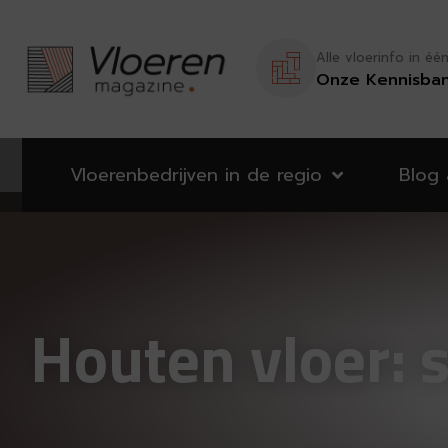
Alle vloerinfo in éé
Onze Kennisba
Vloerenbedrijven in de regio
Blog
Houten vloer: 