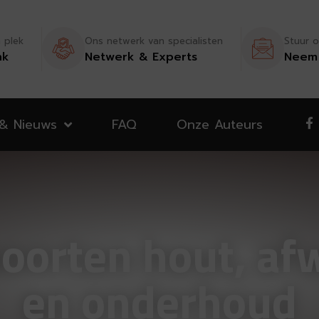
n plek
Ons netwerk van specialisten
Stuur o
nk
Netwerk & Experts
Neem 
 & Nieuws
FAQ
Onze Auteurs
soorten hout, afw
en onderhoud