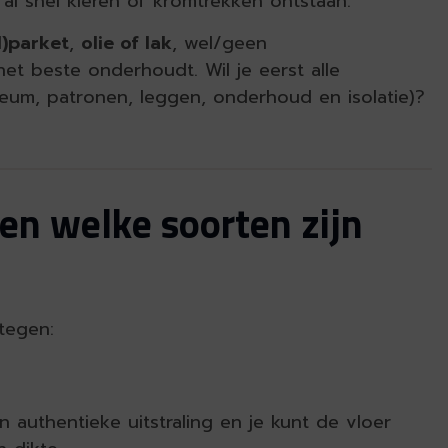
 al snel kieren of kromtrekken ontstaan.
l)parket
,
olie of lak
, wel/geen
et beste onderhoudt. Wil je eerst alle
noleum, patronen, leggen, onderhoud en isolatie)?
(en welke soorten zijn
 tegen:
n authentieke uitstraling en je kunt de vloer