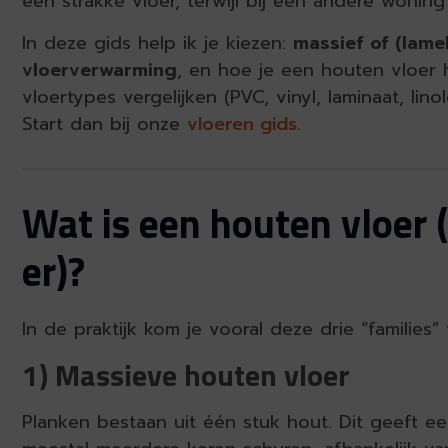
een strakke vloer, terwijl bij een andere woning
In deze gids help ik je kiezen:
massief of (lame
vloerverwarming
, en hoe je een houten vloer h
vloertypes vergelijken (PVC, vinyl, laminaat, li
Start dan bij onze
vloeren gids
.
Wat is een houten vloer 
er)?
In de praktijk kom je vooral deze drie “families”
1) Massieve houten vloer
Planken bestaan uit één stuk hout. Dit geeft ee