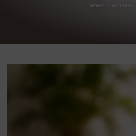
HOME
–
VLOEREN