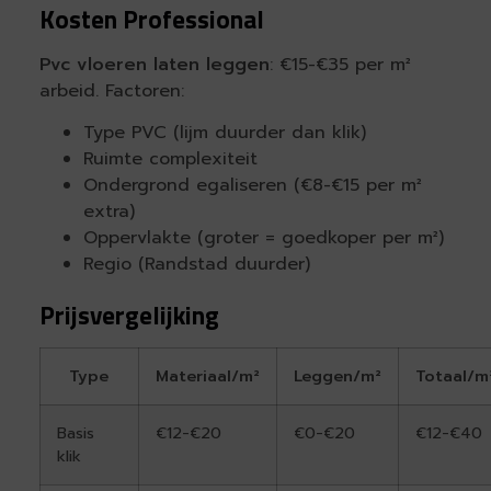
Kosten Professional
Pvc vloeren laten leggen
: €15-€35 per m²
arbeid. Factoren:
Type PVC (lijm duurder dan klik)
Ruimte complexiteit
Ondergrond egaliseren (€8-€15 per m²
extra)
Oppervlakte (groter = goedkoper per m²)
Regio (Randstad duurder)
Prijsvergelijking
Type
Materiaal/m²
Leggen/m²
Totaal/m
Basis
€12-€20
€0-€20
€12-€40
klik