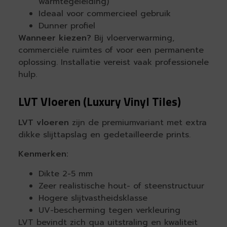
warmtegeleiding)
Ideaal voor commercieel gebruik
Dunner profiel
Wanneer kiezen?
Bij vloerverwarming,
commerciële ruimtes of voor een permanente
oplossing. Installatie vereist vaak professionele
hulp.
LVT Vloeren (Luxury Vinyl Tiles)
LVT vloeren
zijn de premiumvariant met extra
dikke slijttapslag en gedetailleerde prints.
Kenmerken:
Dikte 2-5 mm
Zeer realistische hout- of steenstructuur
Hogere slijtvastheidsklasse
UV-bescherming tegen verkleuring
LVT bevindt zich qua uitstraling en kwaliteit