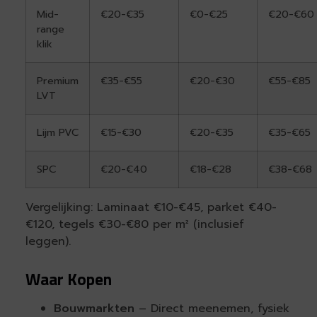
Mid-
€20-€35
€0-€25
€20-€60
range
klik
Premium
€35-€55
€20-€30
€55-€85
LVT
Lijm PVC
€15-€30
€20-€35
€35-€65
SPC
€20-€40
€18-€28
€38-€68
Vergelijking: Laminaat €10-€45, parket €40-
€120, tegels €30-€80 per m² (inclusief
leggen).
Waar Kopen
Bouwmarkten
– Direct meenemen, fysiek