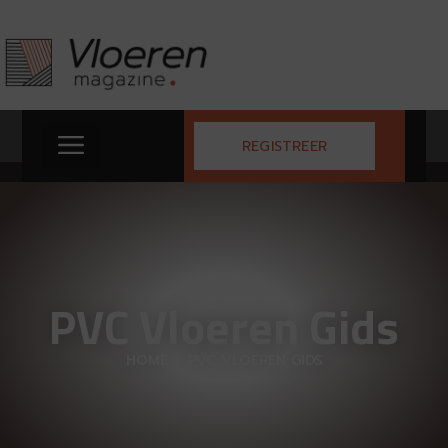
REGISTREER
PVC Vloeren Gids
HOME
–
PVC VLOEREN GIDS