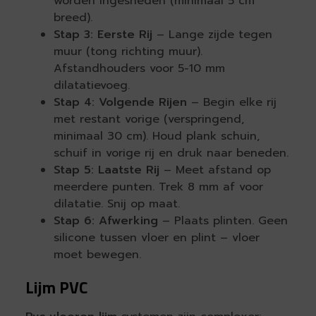
worden ingesneden (minimaal 5 cm
breed).
Stap 3: Eerste Rij
– Lange zijde tegen
muur (tong richting muur).
Afstandhouders voor 5-10 mm
dilatatievoeg.
Stap 4: Volgende Rijen
– Begin elke rij
met restant vorige (verspringend,
minimaal 30 cm). Houd plank schuin,
schuif in vorige rij en druk naar beneden.
Stap 5: Laatste Rij
– Meet afstand op
meerdere punten. Trek 8 mm af voor
dilatatie. Snij op maat.
Stap 6: Afwerking
– Plaats plinten. Geen
silicone tussen vloer en plint – vloer
moet bewegen.
Lijm PVC