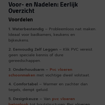
Voor- en Nadelen: Eerlijk
Overzicht
Voordelen
1. Waterbestendig
– Probleemloos nat maken.
Ideaal voor badkamers, keukens en
bijkeukens.
2. Eenvoudig Zelf Leggen
– Klik PVC vereist
geen speciale kennis of dure
gereedschappen.
3. Onderhoudsarm
–
Pvc vloeren
schoonmaken
met vochtige dweil volstaat.
4. Comfortabel
– Warmer en zachter dan
tegels, dempt geluid.
5. Designkeuze
– Van
pvc vloeren
betonlook
tot houtstructuren.
Pvc vloeren