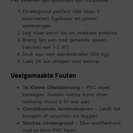
Pvc vloeren lijm
systemen zijn complexer:
Ondergrond perfect vlak (max 1
mm/meter). Egaliseer en primer
aanbrengen
Leg vloer eerst los uit, markeer posities
Breng lijm aan met getande spaan
(secties van 1-2 m²)
Druk aan met aandrukroller (50+ kg)
Laat 24 uur drogen voor beloop
Veelgemaakte Fouten
Te Kleine Dilatatievoeg
– PVC moet
bewegen. Zonder ruimte komt vloer
omhoog. Houd 5-10 mm aan.
Onvoldoende Acclimatiseren
– Leidt tot
krimpen of uitzetten na leggen.
Slechte Ondergrond
– Elke oneffenheid
voel je door PVC heen.