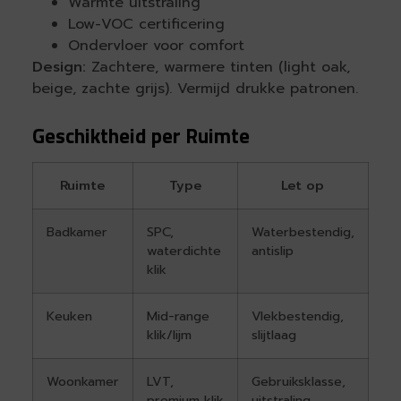
Warmte uitstraling
Low-VOC certificering
Ondervloer voor comfort
Design:
Zachtere, warmere tinten (light oak,
beige, zachte grijs). Vermijd drukke patronen.
Geschiktheid per Ruimte
Ruimte
Type
Let op
Badkamer
SPC,
Waterbestendig,
waterdichte
antislip
klik
Keuken
Mid-range
Vlekbestendig,
klik/lijm
slijtlaag
Woonkamer
LVT,
Gebruiksklasse,
premium klik
uitstraling