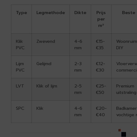
Type
Legmethode
Dikte
Prijs
Beste
per
m²
Klik
Zwevend
4-6
€15-
Woonruim
PVC
mm
€35
DIY
Lijm
Gelijmd
2-3
€12-
Vloerverw
PVC
mm
€30
commerci
LVT
Klik of lijm
2-5
€25-
Premium
mm
€50
uitstraling
SPC
Klik
4-6
€20-
Badkamer
mm
€40
vochtige 