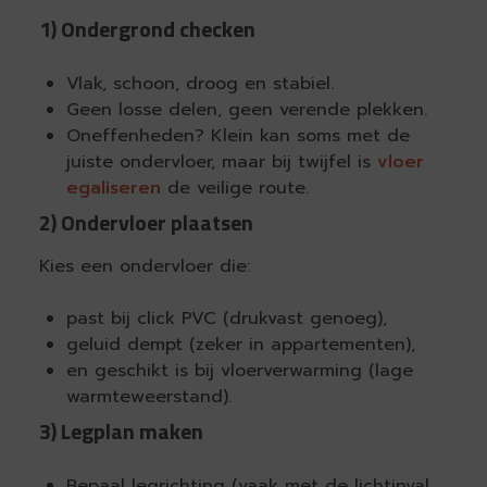
1) Ondergrond checken
Vlak, schoon, droog en stabiel.
Geen losse delen, geen verende plekken.
Oneffenheden? Klein kan soms met de
juiste ondervloer, maar bij twijfel is
vloer
egaliseren
de veilige route.
2) Ondervloer plaatsen
Kies een ondervloer die:
past bij click PVC (drukvast genoeg),
geluid dempt (zeker in appartementen),
en geschikt is bij vloerverwarming (lage
warmteweerstand).
3) Legplan maken
Bepaal legrichting (vaak met de lichtinval