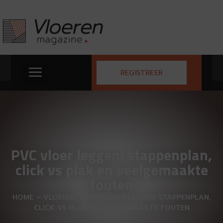
REGISTREER
PVC vloer leggen: stappenplan,
click vs plak en veelgemaakte
fouten
HOME
–
VLOEREN
–
PVC VLOER LEGGEN: STAPPENPLAN,
CLICK VS PLAK EN VEELGEMAAKTE FOUTEN