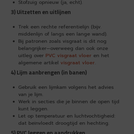
Stofzuig opnieuw (ja, echt).
3) Uitzetten en uitlijnen
Trek een rechte referentielijn (bijv.
middenlijn of langs een lange wand).
Bij patronen zoals visgraat is dit nog
belangrijker—overweeg dan ook onze
uitleg over
PVC visgraat vloer
en het
algemene artikel
visgraat vloer
.
4) Lijm aanbrengen (in banen)
Gebruik een lijmkam volgens het advies
van je lijm.
Werk in secties die je binnen de open tijd
kunt leggen.
Let op temperatuur en luchtvochtigheid:
dat beïnvloedt droogtijd en hechting.
5) PVC leggen en aandrukken