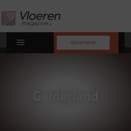
REGISTREER
Gelderland
HOME
–
GELDERLAND