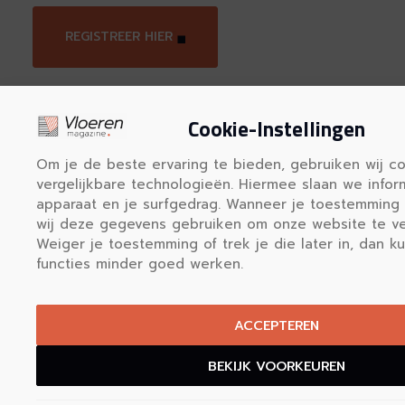
REGISTREER HIER
Cookie-Instellingen
Om je de beste ervaring te bieden, gebruiken wij c
vergelijkbare technologieën. Hiermee slaan we infor
apparaat en je surfgedrag. Wanneer je toestemming 
Vloerenmagazine.nl biedt duidelij
wij deze gegevens gebruiken om onze website te ve
informatie over vloeren en een o
Weiger je toestemming of trek je die later in, dan 
specialisten in heel Nederland. Vind in
functies minder goed werken.
uw kennis en kies de juiste vloer v
ACCEPTEREN
Onze informatie
Alles over vloeren
BEKIJK VOORKEUREN
Vloeren in Nederland