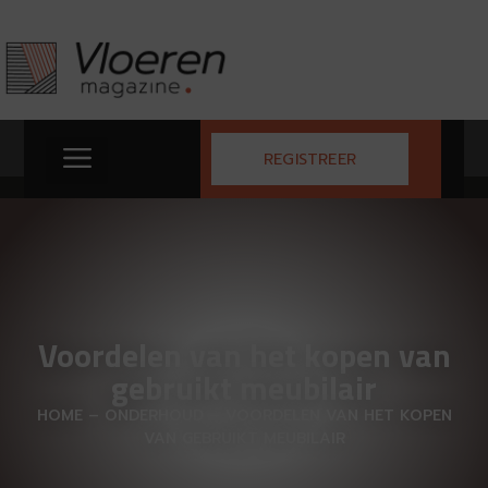
REGISTREER
Voordelen van het kopen van
gebruikt meubilair
HOME
–
ONDERHOUD
–
VOORDELEN VAN HET KOPEN
VAN GEBRUIKT MEUBILAIR