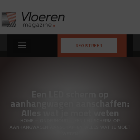
REGISTREER
Een LED scherm op
aanhangwagen aanschaffen:
Alles wat je moet weten
HOME
–
ONDERHOUD
–
EEN LED SCHERM OP
AANHANGWAGEN AANSCHAFFEN: ALLES WAT JE MOET
WETEN