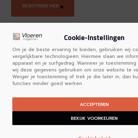
REGISTREER HIER
Cookie-Instellingen
Om je de beste ervaring te bieden, gebruiken wij c
vergelijkbare technologieën. Hiermee slaan we infor
apparaat en je surfgedrag. Wanneer je toestemming 
Vloerenmagazine.nl biedt duidelij
wij deze gegevens gebruiken om onze website te ve
informatie over vloeren en een o
Weiger je toestemming of trek je die later in, dan 
specialisten in heel Nederland. Vind in
functies minder goed werken.
uw kennis en kies de juiste vloer v
ACCEPTEREN
Onze informatie
Alles over vloeren
BEKIJK VOORKEUREN
Vloeren in Nederland