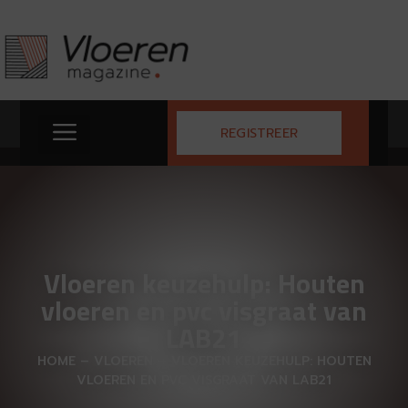
REGISTREER
Vloeren keuzehulp: Houten
vloeren en pvc visgraat van
LAB21
HOME
–
VLOEREN
–
VLOEREN KEUZEHULP: HOUTEN
VLOEREN EN PVC VISGRAAT VAN LAB21