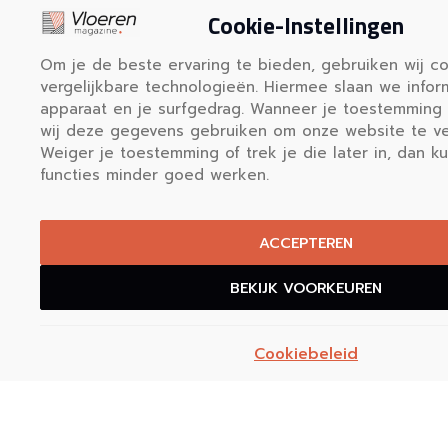
Cookie-Instellingen
plaatsen en links te delen op ons platform.
Om je de beste ervaring te bieden, gebruiken wij c
REGISTREER HIER
vergelijkbare technologieën. Hiermee slaan we infor
apparaat en je surfgedrag. Wanneer je toestemming 
wij deze gegevens gebruiken om onze website te ve
Weiger je toestemming of trek je die later in, dan 
functies minder goed werken.
ACCEPTEREN
Vloerenmagazine.nl biedt duidelij
BEKIJK VOORKEUREN
informatie over vloeren en een o
specialisten in heel Nederland. Vind in
uw kennis en kies de juiste vloer v
Cookiebeleid
Onze informatie
Alles over vloeren