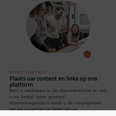
WORD PARTNER
Plaats uw content en links op ons
platform
Bent u werkzaam in de vloerenbranche en wilt
u uw bedrijf laten groeien?
Vloerenmagazine.nl biedt u de mogelijkheid
om uw expertise te delen en uw
zichtbaarheid te vergroten door content te