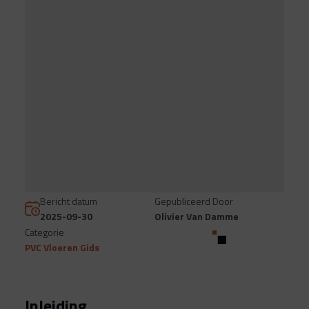
Bericht datum
Gepubliceerd Door
2025-09-30
Olivier Van Damme
Categorie
PVC Vloeren Gids
Inleiding