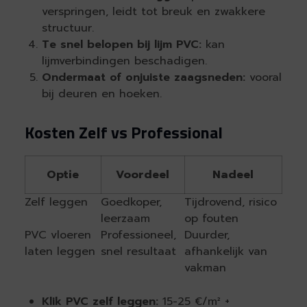
verspringen, leidt tot breuk en zwakkere
structuur.
Te snel belopen bij lijm PVC:
kan
lijmverbindingen beschadigen.
Ondermaat of onjuiste zaagsneden:
vooral
bij deuren en hoeken.
Kosten Zelf vs Professional
Optie
Voordeel
Nadeel
Zelf leggen
Goedkoper,
Tijdrovend, risico
leerzaam
op fouten
PVC vloeren
Professioneel,
Duurder,
laten leggen
snel resultaat
afhankelijk van
vakman
Klik PVC zelf leggen:
15-25 €/m² +