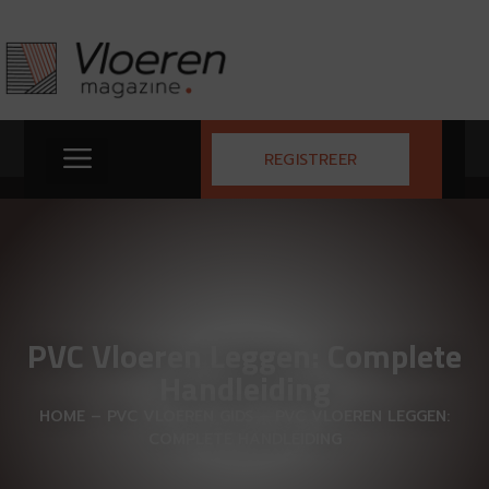
REGISTREER
PVC Vloeren Leggen: Complete
Handleiding
HOME
–
PVC VLOEREN GIDS
–
PVC VLOEREN LEGGEN:
COMPLETE HANDLEIDING