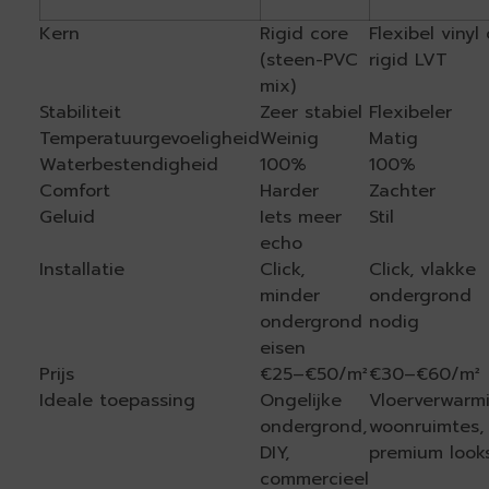
Kern
Rigid core
Flexibel vinyl 
(steen-PVC
rigid LVT
mix)
Stabiliteit
Zeer stabiel
Flexibeler
Temperatuurgevoeligheid
Weinig
Matig
Waterbestendigheid
100%
100%
Comfort
Harder
Zachter
Geluid
Iets meer
Stil
echo
Installatie
Click,
Click, vlakke
minder
ondergrond
ondergrond
nodig
eisen
Prijs
€25–€50/m²
€30–€60/m²
Ideale toepassing
Ongelijke
Vloerverwarm
ondergrond,
woonruimtes,
DIY,
premium look
commercieel