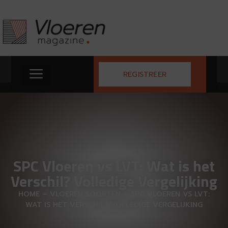
REGISTREER
SPC Vloeren vs LVT: Wat is het
Verschil? Volledige Vergelijking
HOME
–
VLOEREN SOORTEN
–
SPC VLOEREN VS LVT:
WAT IS HET VERSCHIL? VOLLEDIGE VERGELIJKING