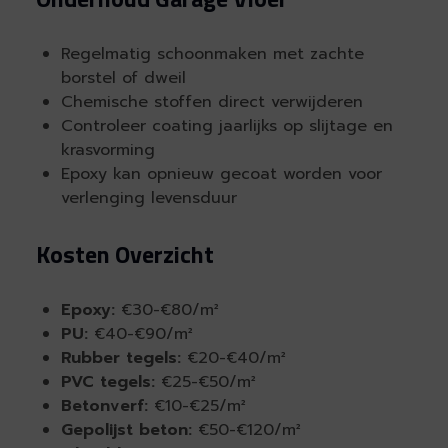
Regelmatig schoonmaken met zachte
borstel of dweil
Chemische stoffen direct verwijderen
Controleer coating jaarlijks op slijtage en
krasvorming
Epoxy kan opnieuw gecoat worden voor
verlenging levensduur
Kosten Overzicht
Epoxy:
€30-€80/m²
PU:
€40-€90/m²
Rubber tegels:
€20-€40/m²
PVC tegels:
€25-€50/m²
Betonverf:
€10-€25/m²
Gepolijst beton:
€50-€120/m²