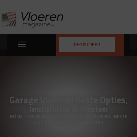
REGISTREER
Garage Vloeren: Beste Opties,
Installatie & Kosten
HOME
–
VLOEREN LEGGEN
–
GARAGE VLOEREN: BESTE
OPTIES, INSTALLATIE & KOSTEN