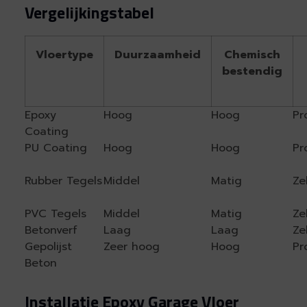
Vergelijkingstabel
Vloertype
Duurzaamheid
Chemisch
bestendig
Epoxy
Hoog
Hoog
Pr
Coating
PU Coating
Hoog
Hoog
Pr
Rubber Tegels
Middel
Matig
Ze
PVC Tegels
Middel
Matig
Ze
Betonverf
Laag
Laag
Ze
Gepolijst
Zeer hoog
Hoog
Pr
Beton
Installatie Epoxy Garage Vloer