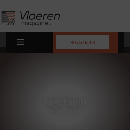
REGISTREER
Tag: tapijt
HOME
–
TAPIJT