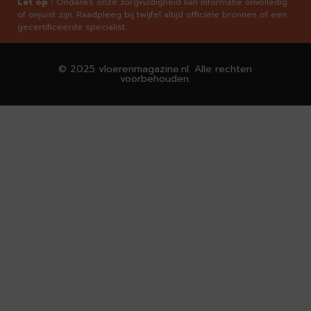
Let op :
Ondanks onze zorgvuldigheid kan informatie onvolledig
of onjuist zijn. Raadpleeg bij twijfel altijd officiële bronnen of een
gecertificeerde specialist.
© 2025 vloerenmagazine.nl. Alle rechten
voorbehouden.