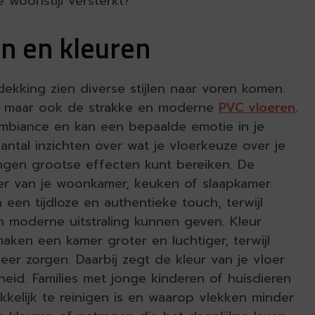
e woonstijl versterkt?
en en kleuren
kking zien diverse stijlen naar voren komen.
en maar ook de strakke en moderne
PVC vloeren
.
 ambiance en kan een bepaalde emotie in je
ntal inzichten over wat je vloerkeuze over je
singen grootse effecten kunt bereiken. De
tter van je woonkamer, keuken of slaapkamer.
 een tijdloze en authentieke touch, terwijl
en moderne uitstraling kunnen geven. Kleur
maken een kamer groter en luchtiger, terwijl
eer zorgen. Daarbij zegt de kleur van je vloer
eid. Families met jonge kinderen of huisdieren
kkelijk te reinigen is en waarop vlekken minder