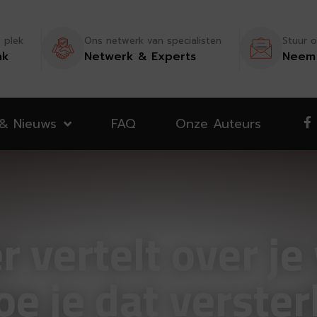
n plek
Ons netwerk van specialisten
Stuur o
nk
Netwerk & Experts
Neem 
 & Nieuws
FAQ
Onze Auteurs
 vertelt over je
oe je dat verster