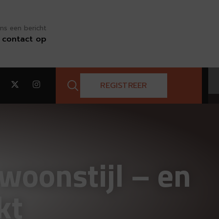
ns een bericht
contact op
REGISTREER
 woonstijl – en
kt