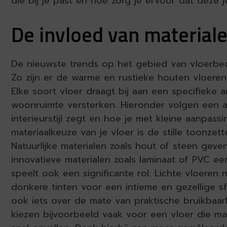
die bij je past en hoe zorg je ervoor dat deze j
De invloed van material
De nieuwste trends op het gebied van vloerbede
Zo zijn er de warme en rustieke houten vloer
Elke soort vloer draagt bij aan een specifieke
woonruimte versterken. Hieronder volgen een aa
interieurstijl zegt en hoe je met kleine aanpas
materiaalkeuze van je vloer is de stille toonze
Natuurlijke materialen zoals hout of steen geven
innovatieve materialen zoals laminaat of PVC e
speelt ook een significante rol. Lichte vloeren 
donkere tinten voor een intieme en gezellige sf
ook iets over de mate van praktische bruikbaarh
kiezen bijvoorbeeld vaak voor een vloer die ma