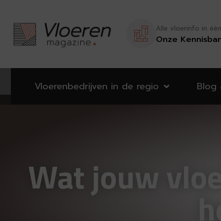
Alle vloerinfo in éé
Onze Kennisba
Vloerenbedrijven in de regio
Blog
Wat jouw vloer
h