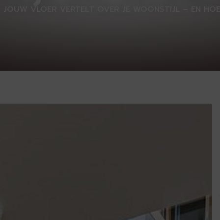
 JOUW VLOER VERTELT OVER JE WOONSTIJL – EN HOE