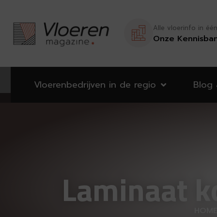
Alle vloerinfo in éé
Onze Kennisba
Vloerenbedrijven in de regio
Blog
Laminaat ko
HOM