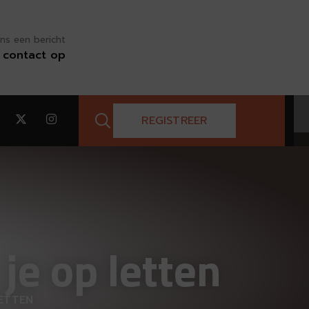
ns een bericht
contact op
REGISTREER
je op letten
ETTEN