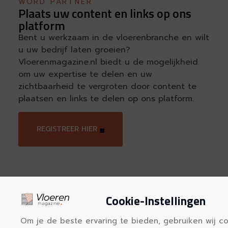
WORD PARTNER
Plaats uw content en links op ons
platform
Bent u werkzaam in de vloerenbranche en wilt
u uw bedrijf laten groeien?
Vloerenmagazine.nl biedt u de mogelijkheid
om uw expertise te delen en uw
zichtbaarheid te vergroten door content te
plaatsen en links te delen op ons platform.
REGISTREER HIER
Cookie-Instellingen
Om je de beste ervaring te bieden, gebruiken wij c