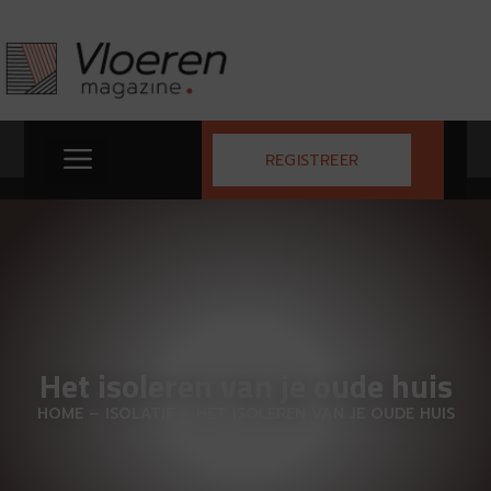
REGISTREER
Het isoleren van je oude huis
HOME
–
ISOLATIE
–
HET ISOLEREN VAN JE OUDE HUIS