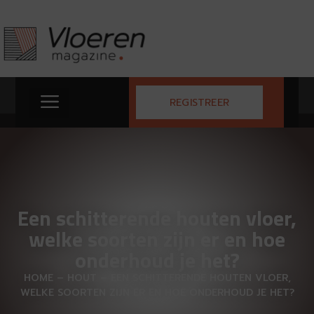
REGISTREER
Een schitterende houten vloer,
welke soorten zijn er en hoe
onderhoud je het?
HOME
–
HOUT
–
EEN SCHITTERENDE HOUTEN VLOER,
WELKE SOORTEN ZIJN ER EN HOE ONDERHOUD JE HET?