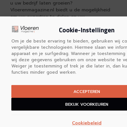
u uw bedrijf laten groeien?
Vloerenmagazine.nl biedt u de mogelijkheid
om uw expertise te delen en uw
zichtbaarheid te vergroten door content te
Cookie-Instellingen
plaatsen en links te delen op ons platform.
Om je de beste ervaring te bieden, gebruiken wij c
vergelijkbare technologieën. Hiermee slaan we infor
REGISTREER HIER
apparaat en je surfgedrag. Wanneer je toestemming 
wij deze gegevens gebruiken om onze website te ve
Weiger je toestemming of trek je die later in, dan 
functies minder goed werken.
ACCEPTEREN
Vloerenmagazine.nl biedt duidelij
BEKIJK VOORKEUREN
informatie over vloeren en een o
specialisten in heel Nederland. Vind in
uw kennis en kies de juiste vloer v
Cookiebeleid