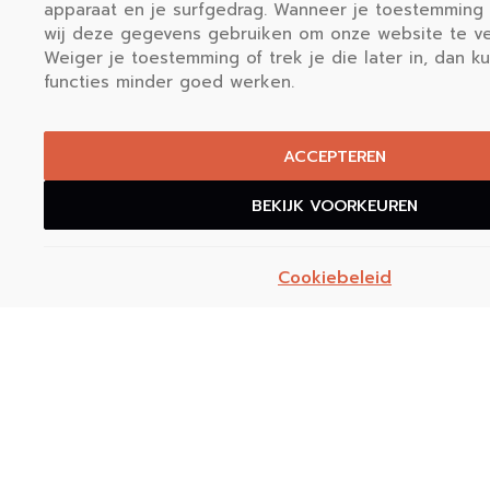
apparaat en je surfgedrag. Wanneer je toestemming 
wij deze gegevens gebruiken om onze website te ve
Weiger je toestemming of trek je die later in, dan 
functies minder goed werken.
Vloerenmagazine.nl biedt duidelij
informatie over vloeren en een o
specialisten in heel Nederland. Vind in
ACCEPTEREN
uw kennis en kies de juiste vloer v
BEKIJK VOORKEUREN
Onze informatie
Alles over vloeren
Cookiebeleid
Vloeren in Nederland
Let op :
Ondanks onze zorgvuldigheid kan informatie onvolledig
of onjuist zijn. Raadpleeg bij twijfel altijd officiële bronnen of een
gecertificeerde specialist.