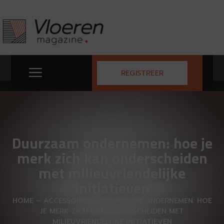
REGISTREER
Duurzaam ondernemen: hoe je
merk zich kan onderscheiden
met milieuvriendelijke
initiatieven
HOME
–
ACCESSOIRES
–
DUURZAAM ONDERNEMEN: HOE
JE MERK ZICH KAN ONDERSCHEIDEN MET
MILIEUVRIENDELIJKE INITIATIEVEN