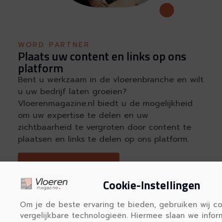
WORD PARTNER
Plaats uw content en links op ons
platform
Bent u werkzaam in de vloerenbranche en wilt
u uw bedrijf laten groeien?
Vloerenmagazine.nl biedt u de mogelijkheid
om uw expertise te delen en uw
zichtbaarheid te vergroten door content te
plaatsen en links te delen op ons platform.
REGISTREER HIER
Cookie-Instellingen
Om je de beste ervaring te bieden, gebruiken wij c
vergelijkbare technologieën. Hiermee slaan we infor